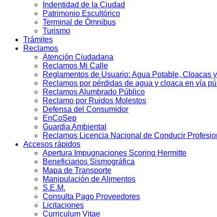
Indentidad de la Ciudad
Patrimonio Escultórico
Terminal de Ómnibus
Turismo
Trámites
Reclamos
Atención Ciudadana
Reclamos Mi Calle
Reglamentos de Usuario: Agua Potable, Cloacas y
Reclamos por pérdidas de agua y cloaca en vía pú
Reclamos Alumbrado Público
Reclamo por Ruidos Molestos
Defensa del Consumidor
EnCoSep
Guardia Ambiental
Reclamos Licencia Nacional de Conducir Profesio
Accesos rápidos
Apertura Impugnaciones Scoring Hermitte
Beneficiarios Sismográfica
Mapa de Transporte
Manipulación de Alimentos
S.E.M.
Consulta Pago Proveedores
Licitaciones
Curriculum Vitae