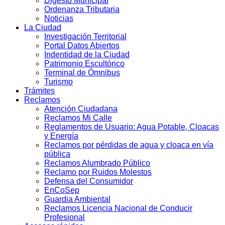
Digesto Municipal
Ordenanza Tributaria
Noticias
La Ciudad
Investigación Territorial
Portal Datos Abiertos
Indentidad de la Ciudad
Patrimonio Escultórico
Terminal de Ómnibus
Turismo
Trámites
Reclamos
Atención Ciudadana
Reclamos Mi Calle
Reglamentos de Usuario: Agua Potable, Cloacas
y Energía
Reclamos por pérdidas de agua y cloaca en vía
pública
Reclamos Alumbrado Público
Reclamo por Ruidos Molestos
Defensa del Consumidor
EnCoSep
Guardia Ambiental
Reclamos Licencia Nacional de Conducir
Profesional