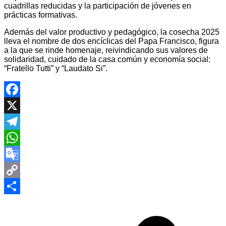
cuadrillas reducidas y la participación de jóvenes en
prácticas formativas.
Además del valor productivo y pedagógico, la cosecha 2025
lleva el nombre de dos encíclicas del Papa Francisco, figura
a la que se rinde homenaje, reivindicando sus valores de
solidaridad, cuidado de la casa común y economía social:
“Fratello Tutti” y “Laudato Si”.
Facebook
X
Telegram
WhatsApp
Google
Translate
Copy
Navegación
Link
Compartir
de