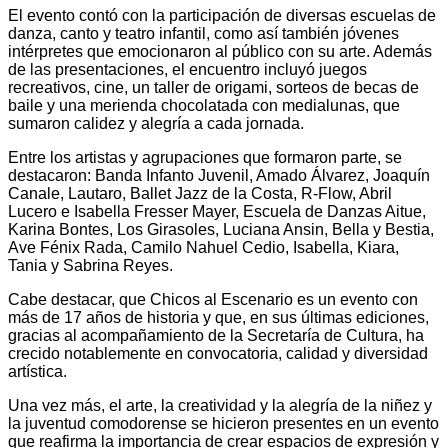
El evento contó con la participación de diversas escuelas de
danza, canto y teatro infantil, como así también jóvenes
intérpretes que emocionaron al público con su arte. Además
de las presentaciones, el encuentro incluyó juegos
recreativos, cine, un taller de origami, sorteos de becas de
baile y una merienda chocolatada con medialunas, que
sumaron calidez y alegría a cada jornada.
Entre los artistas y agrupaciones que formaron parte, se
destacaron: Banda Infanto Juvenil, Amado Álvarez, Joaquín
Canale, Lautaro, Ballet Jazz de la Costa, R-Flow, Abril
Lucero e Isabella Fresser Mayer, Escuela de Danzas Aitue,
Karina Bontes, Los Girasoles, Luciana Ansin, Bella y Bestia,
Ave Fénix Rada, Camilo Nahuel Cedio, Isabella, Kiara,
Tania y Sabrina Reyes.
Cabe destacar, que Chicos al Escenario es un evento con
más de 17 años de historia y que, en sus últimas ediciones,
gracias al acompañamiento de la Secretaría de Cultura, ha
crecido notablemente en convocatoria, calidad y diversidad
artística.
Una vez más, el arte, la creatividad y la alegría de la niñez y
la juventud comodorense se hicieron presentes en un evento
que reafirma la importancia de crear espacios de expresión y