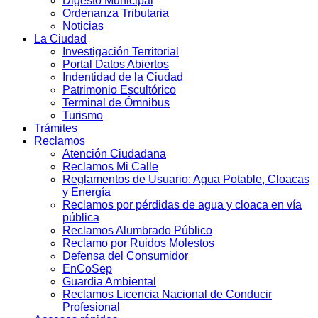
Digesto Municipal
Ordenanza Tributaria
Noticias
La Ciudad
Investigación Territorial
Portal Datos Abiertos
Indentidad de la Ciudad
Patrimonio Escultórico
Terminal de Ómnibus
Turismo
Trámites
Reclamos
Atención Ciudadana
Reclamos Mi Calle
Reglamentos de Usuario: Agua Potable, Cloacas
y Energía
Reclamos por pérdidas de agua y cloaca en vía
pública
Reclamos Alumbrado Público
Reclamo por Ruidos Molestos
Defensa del Consumidor
EnCoSep
Guardia Ambiental
Reclamos Licencia Nacional de Conducir
Profesional