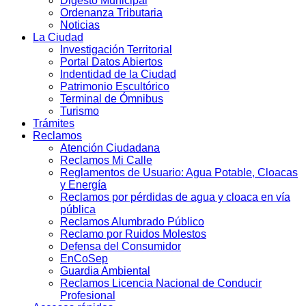
Digesto Municipal
Ordenanza Tributaria
Noticias
La Ciudad
Investigación Territorial
Portal Datos Abiertos
Indentidad de la Ciudad
Patrimonio Escultórico
Terminal de Ómnibus
Turismo
Trámites
Reclamos
Atención Ciudadana
Reclamos Mi Calle
Reglamentos de Usuario: Agua Potable, Cloacas
y Energía
Reclamos por pérdidas de agua y cloaca en vía
pública
Reclamos Alumbrado Público
Reclamo por Ruidos Molestos
Defensa del Consumidor
EnCoSep
Guardia Ambiental
Reclamos Licencia Nacional de Conducir
Profesional