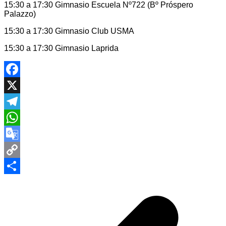
15:30 a 17:30 Gimnasio Escuela Nº722 (Bº Próspero
Palazzo)
15:30 a 17:30 Gimnasio Club USMA
15:30 a 17:30 Gimnasio Laprida
Facebook
X
Telegram
WhatsApp
Google
Translate
Copy
Navegación
Link
Compartir
de
entradas