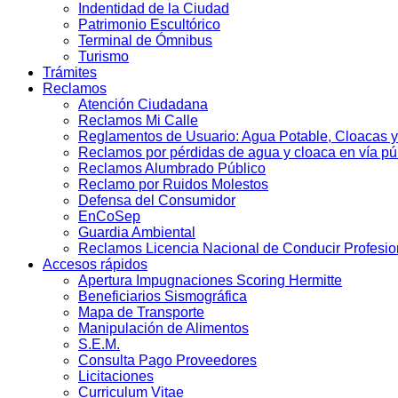
Indentidad de la Ciudad
Patrimonio Escultórico
Terminal de Ómnibus
Turismo
Trámites
Reclamos
Atención Ciudadana
Reclamos Mi Calle
Reglamentos de Usuario: Agua Potable, Cloacas y
Reclamos por pérdidas de agua y cloaca en vía pú
Reclamos Alumbrado Público
Reclamo por Ruidos Molestos
Defensa del Consumidor
EnCoSep
Guardia Ambiental
Reclamos Licencia Nacional de Conducir Profesio
Accesos rápidos
Apertura Impugnaciones Scoring Hermitte
Beneficiarios Sismográfica
Mapa de Transporte
Manipulación de Alimentos
S.E.M.
Consulta Pago Proveedores
Licitaciones
Curriculum Vitae