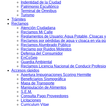
Indentidad de la Ciudad
Patrimonio Escultórico
Terminal de Ómnibus
Turismo
Trámites
Reclamos
Atención Ciudadana
Reclamos Mi Calle
Reglamentos de Usuario: Agua Potable, Cloacas y
Reclamos por pérdidas de agua y cloaca en vía pú
Reclamos Alumbrado Público
Reclamo por Ruidos Molestos
Defensa del Consumidor
EnCoSep
Guardia Ambiental
Reclamos Licencia Nacional de Conducir Profesio
Accesos rápidos
Apertura Impugnaciones Scoring Hermitte
Beneficiarios Sismográfica
Mapa de Transporte
Manipulación de Alimentos
S.E.M.
Consulta Pago Proveedores
Licitaciones
Curriculum Vitae