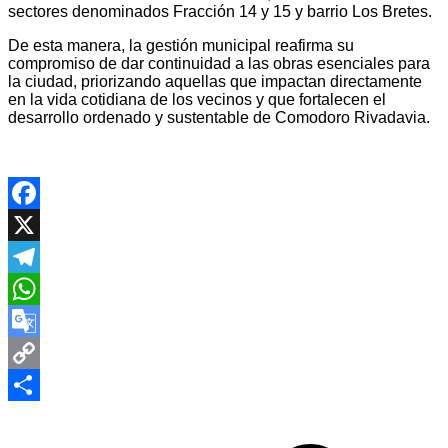
sectores denominados Fracción 14 y 15 y barrio Los Bretes.
De esta manera, la gestión municipal reafirma su
compromiso de dar continuidad a las obras esenciales para
la ciudad, priorizando aquellas que impactan directamente
en la vida cotidiana de los vecinos y que fortalecen el
desarrollo ordenado y sustentable de Comodoro Rivadavia.
Facebook
X
Telegram
WhatsApp
Google
Translate
Copy
Navegación
Link
Compartir
de