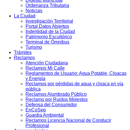
Digesto Municipal
Ordenanza Tributaria
Noticias
La Ciudad
Investigación Territorial
Portal Datos Abiertos
Indentidad de la Ciudad
Patrimonio Escultórico
Terminal de Ómnibus
Turismo
Trámites
Reclamos
Atención Ciudadana
Reclamos Mi Calle
Reglamentos de Usuario: Agua Potable, Cloacas
y Energía
Reclamos por pérdidas de agua y cloaca en vía
pública
Reclamos Alumbrado Público
Reclamo por Ruidos Molestos
Defensa del Consumidor
EnCoSep
Guardia Ambiental
Reclamos Licencia Nacional de Conducir
Profesional