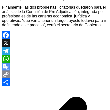
Finalmente, las dos propuestas licitatorias quedaron para el
análisis de la Comisión de Pre Adjudicación, integrada por
profesionales de las carteras económica, jurídica y
operativas, “que van a tener un largo trayecto todavía para ir
definiendo este proceso”, cerró el secretario de Gobierno.
Facebook
X
Telegram
WhatsApp
Google
Translate
Copy
Navegación
Link
Compartir
de
entradas