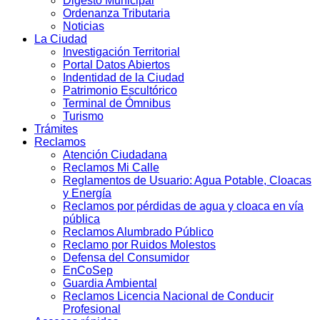
Digesto Municipal
Ordenanza Tributaria
Noticias
La Ciudad
Investigación Territorial
Portal Datos Abiertos
Indentidad de la Ciudad
Patrimonio Escultórico
Terminal de Ómnibus
Turismo
Trámites
Reclamos
Atención Ciudadana
Reclamos Mi Calle
Reglamentos de Usuario: Agua Potable, Cloacas
y Energía
Reclamos por pérdidas de agua y cloaca en vía
pública
Reclamos Alumbrado Público
Reclamo por Ruidos Molestos
Defensa del Consumidor
EnCoSep
Guardia Ambiental
Reclamos Licencia Nacional de Conducir
Profesional