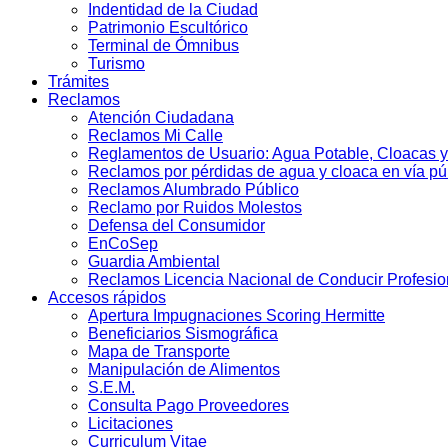
Indentidad de la Ciudad
Patrimonio Escultórico
Terminal de Ómnibus
Turismo
Trámites
Reclamos
Atención Ciudadana
Reclamos Mi Calle
Reglamentos de Usuario: Agua Potable, Cloacas y
Reclamos por pérdidas de agua y cloaca en vía pú
Reclamos Alumbrado Público
Reclamo por Ruidos Molestos
Defensa del Consumidor
EnCoSep
Guardia Ambiental
Reclamos Licencia Nacional de Conducir Profesio
Accesos rápidos
Apertura Impugnaciones Scoring Hermitte
Beneficiarios Sismográfica
Mapa de Transporte
Manipulación de Alimentos
S.E.M.
Consulta Pago Proveedores
Licitaciones
Curriculum Vitae