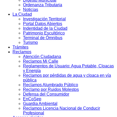
Digesto Municipal
Ordenanza Tributaria
Noticias
La Ciudad
Investigación Territorial
Portal Datos Abiertos
Indentidad de la Ciudad
Patrimonio Escultórico
Terminal de Ómnibus
Turismo
Trámites
Reclamos
Atención Ciudadana
Reclamos Mi Calle
Reglamentos de Usuario: Agua Potable, Cloacas
y Energía
Reclamos por pérdidas de agua y cloaca en vía
pública
Reclamos Alumbrado Público
Reclamo por Ruidos Molestos
Defensa del Consumidor
EnCoSep
Guardia Ambiental
Reclamos Licencia Nacional de Conducir
Profesional