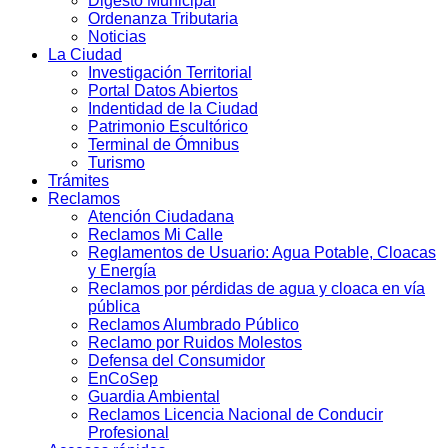
Digesto Municipal
Ordenanza Tributaria
Noticias
La Ciudad
Investigación Territorial
Portal Datos Abiertos
Indentidad de la Ciudad
Patrimonio Escultórico
Terminal de Ómnibus
Turismo
Trámites
Reclamos
Atención Ciudadana
Reclamos Mi Calle
Reglamentos de Usuario: Agua Potable, Cloacas
y Energía
Reclamos por pérdidas de agua y cloaca en vía
pública
Reclamos Alumbrado Público
Reclamo por Ruidos Molestos
Defensa del Consumidor
EnCoSep
Guardia Ambiental
Reclamos Licencia Nacional de Conducir
Profesional