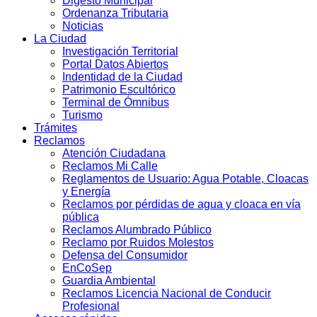
Digesto Municipal
Ordenanza Tributaria
Noticias
La Ciudad
Investigación Territorial
Portal Datos Abiertos
Indentidad de la Ciudad
Patrimonio Escultórico
Terminal de Ómnibus
Turismo
Trámites
Reclamos
Atención Ciudadana
Reclamos Mi Calle
Reglamentos de Usuario: Agua Potable, Cloacas
y Energía
Reclamos por pérdidas de agua y cloaca en vía
pública
Reclamos Alumbrado Público
Reclamo por Ruidos Molestos
Defensa del Consumidor
EnCoSep
Guardia Ambiental
Reclamos Licencia Nacional de Conducir
Profesional