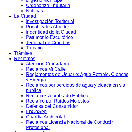
Digesto Municipal
Ordenanza Tributaria
Noticias
La Ciudad
Investigación Territorial
Portal Datos Abiertos
Indentidad de la Ciudad
Patrimonio Escultórico
Terminal de Ómnibus
Turismo
Trámites
Reclamos
Atención Ciudadana
Reclamos Mi Calle
Reglamentos de Usuario: Agua Potable, Cloacas
y Energía
Reclamos por pérdidas de agua y cloaca en vía
pública
Reclamos Alumbrado Público
Reclamo por Ruidos Molestos
Defensa del Consumidor
EnCoSep
Guardia Ambiental
Reclamos Licencia Nacional de Conducir
Profesional