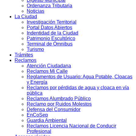
Digesto Municipal
Ordenanza Tributaria
Noticias
La Ciudad
Investigación Territorial
Portal Datos Abiertos
Indentidad de la Ciudad
Patrimonio Escultórico
Terminal de Ómnibus
Turismo
Trámites
Reclamos
Atención Ciudadana
Reclamos Mi Calle
Reglamentos de Usuario: Agua Potable, Cloacas
y Energía
Reclamos por pérdidas de agua y cloaca en vía
pública
Reclamos Alumbrado Público
Reclamo por Ruidos Molestos
Defensa del Consumidor
EnCoSep
Guardia Ambiental
Reclamos Licencia Nacional de Conducir
Profesional