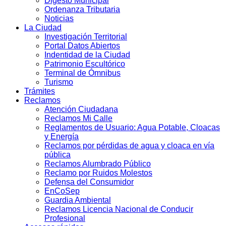
Digesto Municipal
Ordenanza Tributaria
Noticias
La Ciudad
Investigación Territorial
Portal Datos Abiertos
Indentidad de la Ciudad
Patrimonio Escultórico
Terminal de Ómnibus
Turismo
Trámites
Reclamos
Atención Ciudadana
Reclamos Mi Calle
Reglamentos de Usuario: Agua Potable, Cloacas
y Energía
Reclamos por pérdidas de agua y cloaca en vía
pública
Reclamos Alumbrado Público
Reclamo por Ruidos Molestos
Defensa del Consumidor
EnCoSep
Guardia Ambiental
Reclamos Licencia Nacional de Conducir
Profesional