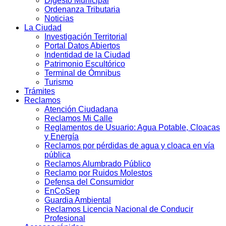
Digesto Municipal
Ordenanza Tributaria
Noticias
La Ciudad
Investigación Territorial
Portal Datos Abiertos
Indentidad de la Ciudad
Patrimonio Escultórico
Terminal de Ómnibus
Turismo
Trámites
Reclamos
Atención Ciudadana
Reclamos Mi Calle
Reglamentos de Usuario: Agua Potable, Cloacas
y Energía
Reclamos por pérdidas de agua y cloaca en vía
pública
Reclamos Alumbrado Público
Reclamo por Ruidos Molestos
Defensa del Consumidor
EnCoSep
Guardia Ambiental
Reclamos Licencia Nacional de Conducir
Profesional