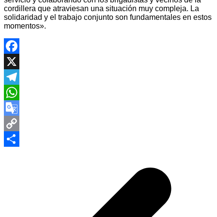
cordillera que atraviesan una situación muy compleja. La
solidaridad y el trabajo conjunto son fundamentales en estos
momentos».
Facebook
X
Telegram
WhatsApp
Google
Translate
Copy
Navegación
Link
Compartir
de
entradas