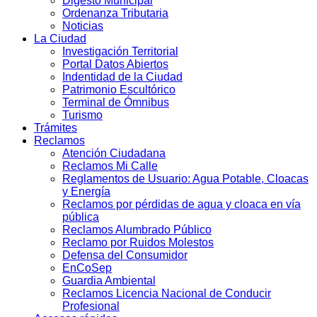
Digesto Municipal
Ordenanza Tributaria
Noticias
La Ciudad
Investigación Territorial
Portal Datos Abiertos
Indentidad de la Ciudad
Patrimonio Escultórico
Terminal de Ómnibus
Turismo
Trámites
Reclamos
Atención Ciudadana
Reclamos Mi Calle
Reglamentos de Usuario: Agua Potable, Cloacas
y Energía
Reclamos por pérdidas de agua y cloaca en vía
pública
Reclamos Alumbrado Público
Reclamo por Ruidos Molestos
Defensa del Consumidor
EnCoSep
Guardia Ambiental
Reclamos Licencia Nacional de Conducir
Profesional