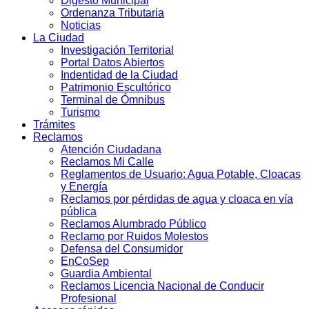
Digesto Municipal
Ordenanza Tributaria
Noticias
La Ciudad
Investigación Territorial
Portal Datos Abiertos
Indentidad de la Ciudad
Patrimonio Escultórico
Terminal de Ómnibus
Turismo
Trámites
Reclamos
Atención Ciudadana
Reclamos Mi Calle
Reglamentos de Usuario: Agua Potable, Cloacas
y Energía
Reclamos por pérdidas de agua y cloaca en vía
pública
Reclamos Alumbrado Público
Reclamo por Ruidos Molestos
Defensa del Consumidor
EnCoSep
Guardia Ambiental
Reclamos Licencia Nacional de Conducir
Profesional