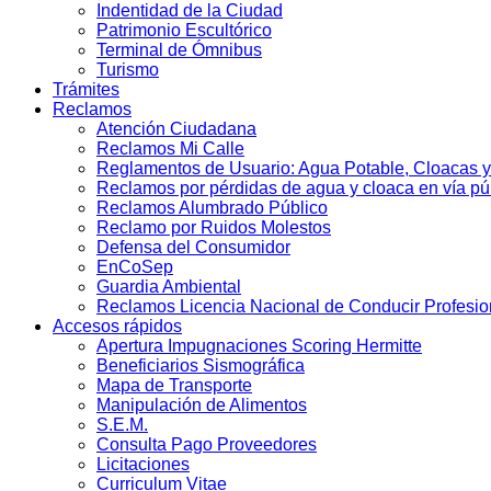
Indentidad de la Ciudad
Patrimonio Escultórico
Terminal de Ómnibus
Turismo
Trámites
Reclamos
Atención Ciudadana
Reclamos Mi Calle
Reglamentos de Usuario: Agua Potable, Cloacas y
Reclamos por pérdidas de agua y cloaca en vía pú
Reclamos Alumbrado Público
Reclamo por Ruidos Molestos
Defensa del Consumidor
EnCoSep
Guardia Ambiental
Reclamos Licencia Nacional de Conducir Profesio
Accesos rápidos
Apertura Impugnaciones Scoring Hermitte
Beneficiarios Sismográfica
Mapa de Transporte
Manipulación de Alimentos
S.E.M.
Consulta Pago Proveedores
Licitaciones
Curriculum Vitae