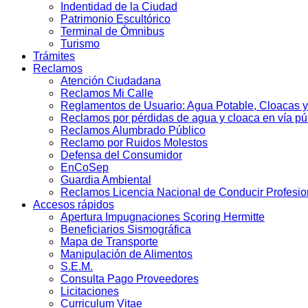
Indentidad de la Ciudad
Patrimonio Escultórico
Terminal de Ómnibus
Turismo
Trámites
Reclamos
Atención Ciudadana
Reclamos Mi Calle
Reglamentos de Usuario: Agua Potable, Cloacas y
Reclamos por pérdidas de agua y cloaca en vía pú
Reclamos Alumbrado Público
Reclamo por Ruidos Molestos
Defensa del Consumidor
EnCoSep
Guardia Ambiental
Reclamos Licencia Nacional de Conducir Profesio
Accesos rápidos
Apertura Impugnaciones Scoring Hermitte
Beneficiarios Sismográfica
Mapa de Transporte
Manipulación de Alimentos
S.E.M.
Consulta Pago Proveedores
Licitaciones
Curriculum Vitae