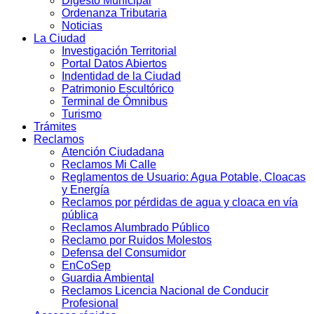
Digesto Municipal
Ordenanza Tributaria
Noticias
La Ciudad
Investigación Territorial
Portal Datos Abiertos
Indentidad de la Ciudad
Patrimonio Escultórico
Terminal de Ómnibus
Turismo
Trámites
Reclamos
Atención Ciudadana
Reclamos Mi Calle
Reglamentos de Usuario: Agua Potable, Cloacas
y Energía
Reclamos por pérdidas de agua y cloaca en vía
pública
Reclamos Alumbrado Público
Reclamo por Ruidos Molestos
Defensa del Consumidor
EnCoSep
Guardia Ambiental
Reclamos Licencia Nacional de Conducir
Profesional