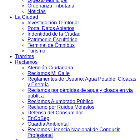
Digesto Municipal
Ordenanza Tributaria
Noticias
La Ciudad
Investigación Territorial
Portal Datos Abiertos
Indentidad de la Ciudad
Patrimonio Escultórico
Terminal de Ómnibus
Turismo
Trámites
Reclamos
Atención Ciudadana
Reclamos Mi Calle
Reglamentos de Usuario: Agua Potable, Cloacas
y Energía
Reclamos por pérdidas de agua y cloaca en vía
pública
Reclamos Alumbrado Público
Reclamo por Ruidos Molestos
Defensa del Consumidor
EnCoSep
Guardia Ambiental
Reclamos Licencia Nacional de Conducir
Profesional