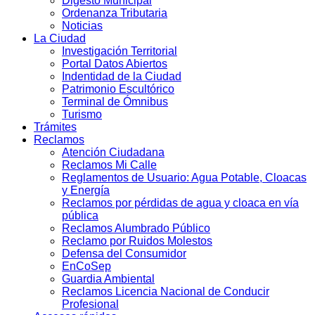
Digesto Municipal
Ordenanza Tributaria
Noticias
La Ciudad
Investigación Territorial
Portal Datos Abiertos
Indentidad de la Ciudad
Patrimonio Escultórico
Terminal de Ómnibus
Turismo
Trámites
Reclamos
Atención Ciudadana
Reclamos Mi Calle
Reglamentos de Usuario: Agua Potable, Cloacas
y Energía
Reclamos por pérdidas de agua y cloaca en vía
pública
Reclamos Alumbrado Público
Reclamo por Ruidos Molestos
Defensa del Consumidor
EnCoSep
Guardia Ambiental
Reclamos Licencia Nacional de Conducir
Profesional