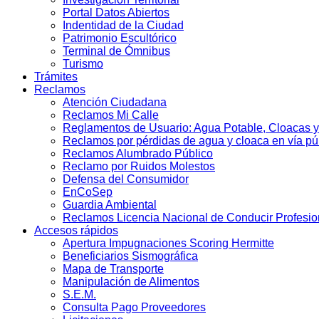
Portal Datos Abiertos
Indentidad de la Ciudad
Patrimonio Escultórico
Terminal de Ómnibus
Turismo
Trámites
Reclamos
Atención Ciudadana
Reclamos Mi Calle
Reglamentos de Usuario: Agua Potable, Cloacas y
Reclamos por pérdidas de agua y cloaca en vía pú
Reclamos Alumbrado Público
Reclamo por Ruidos Molestos
Defensa del Consumidor
EnCoSep
Guardia Ambiental
Reclamos Licencia Nacional de Conducir Profesio
Accesos rápidos
Apertura Impugnaciones Scoring Hermitte
Beneficiarios Sismográfica
Mapa de Transporte
Manipulación de Alimentos
S.E.M.
Consulta Pago Proveedores