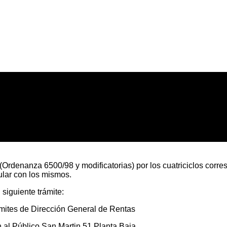
 (Ordenanza 6500/98 y modificatorias) por los cuatriciclos corr
ular con los mismos.
 siguiente trámite:
amites de Dirección General de Rentas
 al Público San Martin 51 Planta Baja