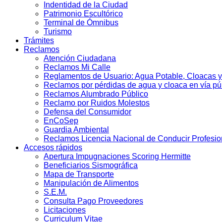
Indentidad de la Ciudad
Patrimonio Escultórico
Terminal de Ómnibus
Turismo
Trámites
Reclamos
Atención Ciudadana
Reclamos Mi Calle
Reglamentos de Usuario: Agua Potable, Cloacas y
Reclamos por pérdidas de agua y cloaca en vía pú
Reclamos Alumbrado Público
Reclamo por Ruidos Molestos
Defensa del Consumidor
EnCoSep
Guardia Ambiental
Reclamos Licencia Nacional de Conducir Profesio
Accesos rápidos
Apertura Impugnaciones Scoring Hermitte
Beneficiarios Sismográfica
Mapa de Transporte
Manipulación de Alimentos
S.E.M.
Consulta Pago Proveedores
Licitaciones
Curriculum Vitae