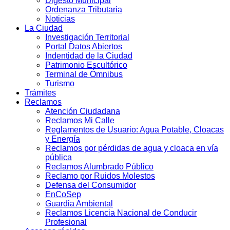
Digesto Municipal
Ordenanza Tributaria
Noticias
La Ciudad
Investigación Territorial
Portal Datos Abiertos
Indentidad de la Ciudad
Patrimonio Escultórico
Terminal de Ómnibus
Turismo
Trámites
Reclamos
Atención Ciudadana
Reclamos Mi Calle
Reglamentos de Usuario: Agua Potable, Cloacas
y Energía
Reclamos por pérdidas de agua y cloaca en vía
pública
Reclamos Alumbrado Público
Reclamo por Ruidos Molestos
Defensa del Consumidor
EnCoSep
Guardia Ambiental
Reclamos Licencia Nacional de Conducir
Profesional