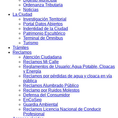
Digesto Municipal
Ordenanza Tributaria
Noticias
La Ciudad
Investigación Territorial
Portal Datos Abiertos
Indentidad de la Ciudad
Patrimonio Escultórico
Terminal de Ómnibus
Turismo
Trámites
Reclamos
Atención Ciudadana
Reclamos Mi Calle
Reglamentos de Usuario: Agua Potable, Cloacas
y Energía
Reclamos por pérdidas de agua y cloaca en vía
pública
Reclamos Alumbrado Público
Reclamo por Ruidos Molestos
Defensa del Consumidor
EnCoSep
Guardia Ambiental
Reclamos Licencia Nacional de Conducir
Profesional