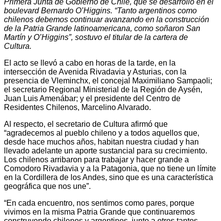
Primera Junta de Gobierno de Chile, que se desarrolló en el
boulevard Bernardo O’Higgins. “Tanto argentinos como
chilenos debemos continuar avanzando en la construcción
de la Patria Grande latinoamericana, como soñaron San
Martín y O’Higgins”, sostuvo el titular de la cartera de
Cultura.
El acto se llevó a cabo en horas de la tarde, en la
intersección de Avenida Rivadavia y Asturias, con la
presencia de Vleminchx, el concejal Maximiliano Sampaoli;
el secretario Regional Ministerial de la Región de Aysén,
Juan Luis Amenábar; y el presidente del Centro de
Residentes Chilenos, Marcelino Alvarado.
Al respecto, el secretario de Cultura afirmó que
“agradecemos al pueblo chileno y a todos aquellos que,
desde hace muchos años, habitan nuestra ciudad y han
llevado adelante un aporte sustancial para su crecimiento.
Los chilenos arribaron para trabajar y hacer grande a
Comodoro Rivadavia y a la Patagonia, que no tiene un límite
en la Cordillera de los Andes, sino que es una característica
geográfica que nos une”.
“En cada encuentro, nos sentimos como pares, porque
vivimos en la misma Patria Grande que continuaremos
construyendo chilenos y argentinos, junto a otros tantos