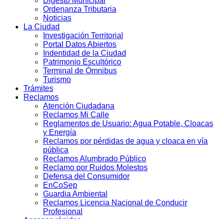
Digesto Municipal
Ordenanza Tributaria
Noticias
La Ciudad
Investigación Territorial
Portal Datos Abiertos
Indentidad de la Ciudad
Patrimonio Escultórico
Terminal de Ómnibus
Turismo
Trámites
Reclamos
Atención Ciudadana
Reclamos Mi Calle
Reglamentos de Usuario: Agua Potable, Cloacas
y Energía
Reclamos por pérdidas de agua y cloaca en vía
pública
Reclamos Alumbrado Público
Reclamo por Ruidos Molestos
Defensa del Consumidor
EnCoSep
Guardia Ambiental
Reclamos Licencia Nacional de Conducir
Profesional