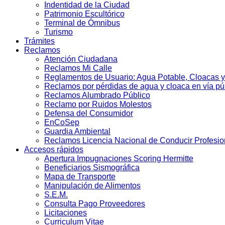
Indentidad de la Ciudad
Patrimonio Escultórico
Terminal de Ómnibus
Turismo
Trámites
Reclamos
Atención Ciudadana
Reclamos Mi Calle
Reglamentos de Usuario: Agua Potable, Cloacas y
Reclamos por pérdidas de agua y cloaca en vía pú
Reclamos Alumbrado Público
Reclamo por Ruidos Molestos
Defensa del Consumidor
EnCoSep
Guardia Ambiental
Reclamos Licencia Nacional de Conducir Profesio
Accesos rápidos
Apertura Impugnaciones Scoring Hermitte
Beneficiarios Sismográfica
Mapa de Transporte
Manipulación de Alimentos
S.E.M.
Consulta Pago Proveedores
Licitaciones
Curriculum Vitae