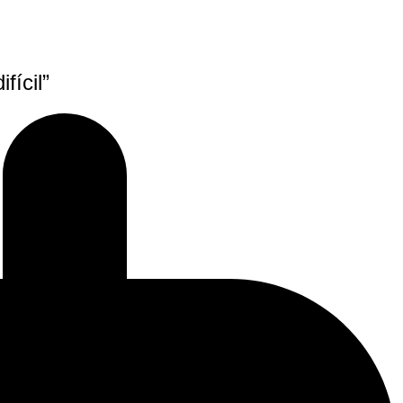
fícil”