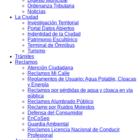
Digesto Municipal
Ordenanza Tributaria
Noticias
La Ciudad
Investigación Territorial
Portal Datos Abiertos
Indentidad de la Ciudad
Patrimonio Escultórico
Terminal de Ómnibus
Turismo
Trámites
Reclamos
Atención Ciudadana
Reclamos Mi Calle
Reglamentos de Usuario: Agua Potable, Cloacas
y Energía
Reclamos por pérdidas de agua y cloaca en vía
pública
Reclamos Alumbrado Público
Reclamo por Ruidos Molestos
Defensa del Consumidor
EnCoSep
Guardia Ambiental
Reclamos Licencia Nacional de Conducir
Profesional