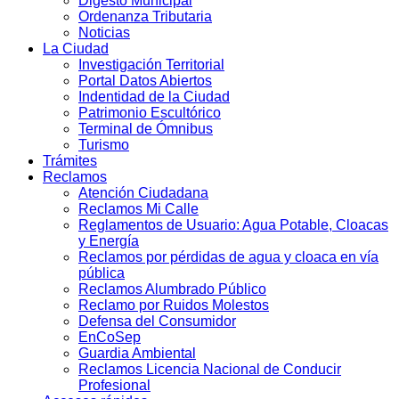
Digesto Municipal
Ordenanza Tributaria
Noticias
La Ciudad
Investigación Territorial
Portal Datos Abiertos
Indentidad de la Ciudad
Patrimonio Escultórico
Terminal de Ómnibus
Turismo
Trámites
Reclamos
Atención Ciudadana
Reclamos Mi Calle
Reglamentos de Usuario: Agua Potable, Cloacas
y Energía
Reclamos por pérdidas de agua y cloaca en vía
pública
Reclamos Alumbrado Público
Reclamo por Ruidos Molestos
Defensa del Consumidor
EnCoSep
Guardia Ambiental
Reclamos Licencia Nacional de Conducir
Profesional