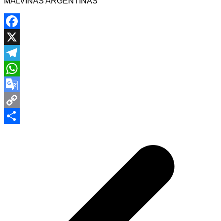
MALVINAS ARGENTINAS
Facebook
X
Telegram
WhatsApp
Google
Translate
Copy
Navegación
Link
Compartir
de
entradas