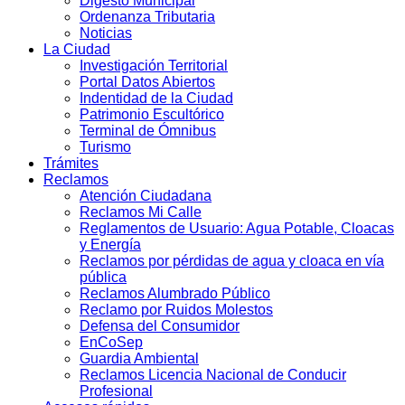
Digesto Municipal
Ordenanza Tributaria
Noticias
La Ciudad
Investigación Territorial
Portal Datos Abiertos
Indentidad de la Ciudad
Patrimonio Escultórico
Terminal de Ómnibus
Turismo
Trámites
Reclamos
Atención Ciudadana
Reclamos Mi Calle
Reglamentos de Usuario: Agua Potable, Cloacas
y Energía
Reclamos por pérdidas de agua y cloaca en vía
pública
Reclamos Alumbrado Público
Reclamo por Ruidos Molestos
Defensa del Consumidor
EnCoSep
Guardia Ambiental
Reclamos Licencia Nacional de Conducir
Profesional