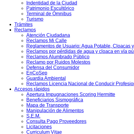
Indentidad de la Ciudad
Patrimonio Escultórico
Terminal de Ómnibus
Turismo
Trámites
Reclamos
Atención Ciudadana
Reclamos Mi Calle
Reglamentos de Usuario: Agua Potable, Cloacas y
Reclamos por pérdidas de agua y cloaca en vía pú
Reclamos Alumbrado Público
Reclamo por Ruidos Molestos
Defensa del Consumidor
EnCoSep
Guardia Ambiental
Reclamos Licencia Nacional de Conducir Profesio
Accesos rápidos
Apertura Impugnaciones Scoring Hermitte
Beneficiarios Sismográfica
Mapa de Transporte
Manipulación de Alimentos
S.E.M.
Consulta Pago Proveedores
Licitaciones
Curriculum Vitae