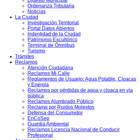
Digesto Municipal
Ordenanza Tributaria
Noticias
La Ciudad
Investigación Territorial
Portal Datos Abiertos
Indentidad de la Ciudad
Patrimonio Escultórico
Terminal de Ómnibus
Turismo
Trámites
Reclamos
Atención Ciudadana
Reclamos Mi Calle
Reglamentos de Usuario: Agua Potable, Cloacas
y Energía
Reclamos por pérdidas de agua y cloaca en vía
pública
Reclamos Alumbrado Público
Reclamo por Ruidos Molestos
Defensa del Consumidor
EnCoSep
Guardia Ambiental
Reclamos Licencia Nacional de Conducir
Profesional