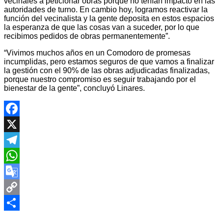
vecinales a peticionar obras porque no tenían impacto en las
autoridades de turno. En cambio hoy, logramos reactivar la
función del vecinalista y la gente deposita en estos espacios
la esperanza de que las cosas van a suceder, por lo que
recibimos pedidos de obras permanentemente”.
“Vivimos muchos años en un Comodoro de promesas
incumplidas, pero estamos seguros de que vamos a finalizar
la gestión con el 90% de las obras adjudicadas finalizadas,
porque nuestro compromiso es seguir trabajando por el
bienestar de la gente”, concluyó Linares.
Facebook
X
Telegram
WhatsApp
Google
Translate
Copy
Navegación
Link
Compartir