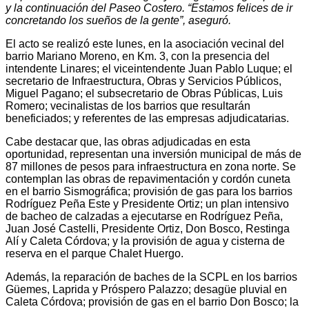
y la continuación del Paseo Costero. “Estamos felices de ir
concretando los sueños de la gente”, aseguró.
El acto se realizó este lunes, en la asociación vecinal del
barrio Mariano Moreno, en Km. 3, con la presencia del
intendente Linares; el viceintendente Juan Pablo Luque; el
secretario de Infraestructura, Obras y Servicios Públicos,
Miguel Pagano; el subsecretario de Obras Públicas, Luis
Romero; vecinalistas de los barrios que resultarán
beneficiados; y referentes de las empresas adjudicatarias.
Cabe destacar que, las obras adjudicadas en esta
oportunidad, representan una inversión municipal de más de
87 millones de pesos para infraestructura en zona norte. Se
contemplan las obras de repavimentación y cordón cuneta
en el barrio Sismográfica; provisión de gas para los barrios
Rodríguez Peña Este y Presidente Ortiz; un plan intensivo
de bacheo de calzadas a ejecutarse en Rodríguez Peña,
Juan José Castelli, Presidente Ortiz, Don Bosco, Restinga
Alí y Caleta Córdova; y la provisión de agua y cisterna de
reserva en el parque Chalet Huergo.
Además, la reparación de baches de la SCPL en los barrios
Güemes, Laprida y Próspero Palazzo; desagüe pluvial en
Caleta Córdova; provisión de gas en el barrio Don Bosco; la