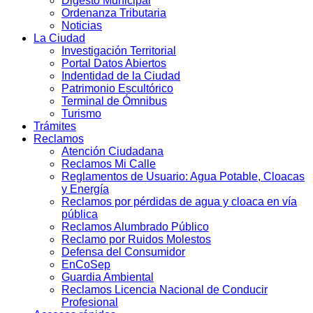
Digesto Municipal
Ordenanza Tributaria
Noticias
La Ciudad
Investigación Territorial
Portal Datos Abiertos
Indentidad de la Ciudad
Patrimonio Escultórico
Terminal de Ómnibus
Turismo
Trámites
Reclamos
Atención Ciudadana
Reclamos Mi Calle
Reglamentos de Usuario: Agua Potable, Cloacas
y Energía
Reclamos por pérdidas de agua y cloaca en vía
pública
Reclamos Alumbrado Público
Reclamo por Ruidos Molestos
Defensa del Consumidor
EnCoSep
Guardia Ambiental
Reclamos Licencia Nacional de Conducir
Profesional