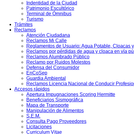
Indentidad de la Ciudad
Patrimonio Escultórico
Terminal de Ómnibus
Turismo
Trámites
Reclamos
Atención Ciudadana
Reclamos Mi Calle
Reglamentos de Usuario: Agua Potable, Cloacas y
Reclamos por pérdidas de agua y cloaca en vía pú
Reclamos Alumbrado Público
Reclamo por Ruidos Molestos
Defensa del Consumidor
EnCoSep
Guardia Ambiental
Reclamos Licencia Nacional de Conducir Profesio
Accesos rápidos
Apertura Impugnaciones Scoring Hermitte
Beneficiarios Sismográfica
Mapa de Transporte
Manipulación de Alimentos
S.E.M.
Consulta Pago Proveedores
Licitaciones
Curriculum Vitae