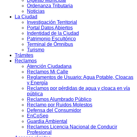
Digesto Municipal
Ordenanza Tributaria
Noticias
La Ciudad
Investigación Territorial
Portal Datos Abiertos
Indentidad de la Ciudad
Patrimonio Escultórico
Terminal de Ómnibus
Turismo
Trámites
Reclamos
Atención Ciudadana
Reclamos Mi Calle
Reglamentos de Usuario: Agua Potable, Cloacas
y Energía
Reclamos por pérdidas de agua y cloaca en vía
pública
Reclamos Alumbrado Público
Reclamo por Ruidos Molestos
Defensa del Consumidor
EnCoSep
Guardia Ambiental
Reclamos Licencia Nacional de Conducir
Profesional