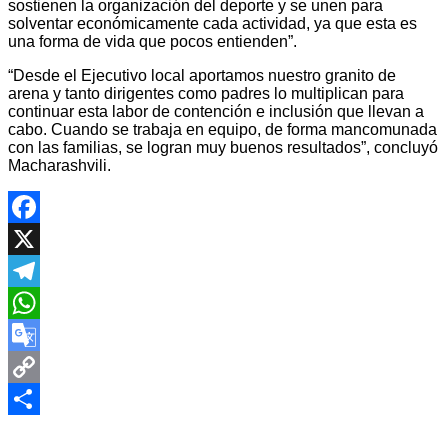
sostienen la organización del deporte y se unen para
solventar económicamente cada actividad, ya que esta es
una forma de vida que pocos entienden”.
“Desde el Ejecutivo local aportamos nuestro granito de
arena y tanto dirigentes como padres lo multiplican para
continuar esta labor de contención e inclusión que llevan a
cabo. Cuando se trabaja en equipo, de forma mancomunada
con las familias, se logran muy buenos resultados”, concluyó
Macharashvili.
Facebook
X
Telegram
WhatsApp
Google
Translate
Copy
Navegación
Link
Compartir