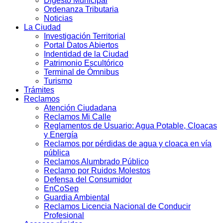
Digesto Municipal
Ordenanza Tributaria
Noticias
La Ciudad
Investigación Territorial
Portal Datos Abiertos
Indentidad de la Ciudad
Patrimonio Escultórico
Terminal de Ómnibus
Turismo
Trámites
Reclamos
Atención Ciudadana
Reclamos Mi Calle
Reglamentos de Usuario: Agua Potable, Cloacas
y Energía
Reclamos por pérdidas de agua y cloaca en vía
pública
Reclamos Alumbrado Público
Reclamo por Ruidos Molestos
Defensa del Consumidor
EnCoSep
Guardia Ambiental
Reclamos Licencia Nacional de Conducir
Profesional