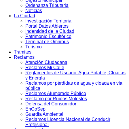
Digesto Municipal
Ordenanza Tributaria
Noticias
La Ciudad
Investigación Territorial
Portal Datos Abiertos
Indentidad de la Ciudad
Patrimonio Escultórico
Terminal de Ómnibus
Turismo
Trámites
Reclamos
Atención Ciudadana
Reclamos Mi Calle
Reglamentos de Usuario: Agua Potable, Cloacas
y Energía
Reclamos por pérdidas de agua y cloaca en vía
pública
Reclamos Alumbrado Público
Reclamo por Ruidos Molestos
Defensa del Consumidor
EnCoSep
Guardia Ambiental
Reclamos Licencia Nacional de Conducir
Profesional