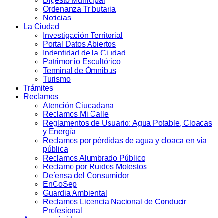
Digesto Municipal
Ordenanza Tributaria
Noticias
La Ciudad
Investigación Territorial
Portal Datos Abiertos
Indentidad de la Ciudad
Patrimonio Escultórico
Terminal de Ómnibus
Turismo
Trámites
Reclamos
Atención Ciudadana
Reclamos Mi Calle
Reglamentos de Usuario: Agua Potable, Cloacas
y Energía
Reclamos por pérdidas de agua y cloaca en vía
pública
Reclamos Alumbrado Público
Reclamo por Ruidos Molestos
Defensa del Consumidor
EnCoSep
Guardia Ambiental
Reclamos Licencia Nacional de Conducir
Profesional