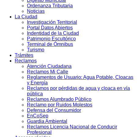
Digesto Municipal
Ordenanza Tributaria
Noticias
La Ciudad
Investigación Territorial
Portal Datos Abiertos
Indentidad de la Ciudad
Patrimonio Escultórico
Terminal de Ómnibus
Turismo
Trámites
Reclamos
Atención Ciudadana
Reclamos Mi Calle
Reglamentos de Usuario: Agua Potable, Cloacas
y Energía
Reclamos por pérdidas de agua y cloaca en vía
pública
Reclamos Alumbrado Público
Reclamo por Ruidos Molestos
Defensa del Consumidor
EnCoSep
Guardia Ambiental
Reclamos Licencia Nacional de Conducir
Profesional