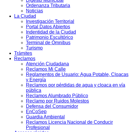
Digesto Municipal
Ordenanza Tributaria
Noticias
La Ciudad
Investigación Territorial
Portal Datos Abiertos
Indentidad de la Ciudad
Patrimonio Escultórico
Terminal de Ómnibus
Turismo
Trámites
Reclamos
Atención Ciudadana
Reclamos Mi Calle
Reglamentos de Usuario: Agua Potable, Cloacas
y Energía
Reclamos por pérdidas de agua y cloaca en vía
pública
Reclamos Alumbrado Público
Reclamo por Ruidos Molestos
Defensa del Consumidor
EnCoSep
Guardia Ambiental
Reclamos Licencia Nacional de Conducir
Profesional