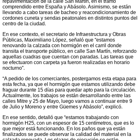
repavimentación de la calle San Martín, en el tramo
comprendido entre España y Abásolo. Asimismo, se están
llevando a cabo tareas de bacheo y reacondicionamiento de
cordones cuneta y sendas peatonales en distintos puntos del
centro de la ciudad.
En ese contexto, el secretario de Infraestructura y Obras
Públicas, Maximiliano López, señaló que “estamos
renovando la calzada con hormigón en el carril donde
transita el transporte público, en calle San Martín, reforzando
aquellas cuadras que cuentan con paradas. Las tareas que
se efectuaron con carpeta ya fueron realizadas en horario
nocturno”.
“A pedido de los comerciantes, postergamos esta etapa para
esta fecha, ya que el hormigón que estamos utilizando debe
fraguar durante 15 días para quedar apto para la circulación.
Actualmente, los trabajos se están desarrollando entre las
calles Mitre y 25 de Mayo, luego vamos a continuar entre 9
de Julio y Moreno y entre Güemes y Abásolo”, explicó.
En ese sentido, detalló que “estamos trabajando con
hormigón H25, con un espesor de 15 centímetros, que es lo
que mejor está funcionando. En los paños que ya están
finalizados se puede observar la calidad del material en la
calzada renovada. Los plazos de ejecución se están