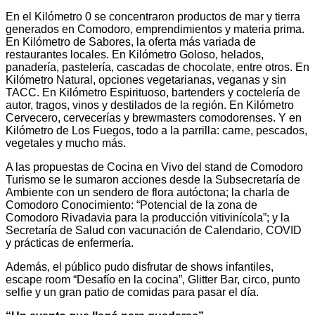
En el Kilómetro 0 se concentraron productos de mar y tierra
generados en Comodoro, emprendimientos y materia prima.
En Kilómetro de Sabores, la oferta más variada de
restaurantes locales. En Kilómetro Goloso, helados,
panadería, pastelería, cascadas de chocolate, entre otros. En
Kilómetro Natural, opciones vegetarianas, veganas y sin
TACC. En Kilómetro Espirituoso, bartenders y coctelería de
autor, tragos, vinos y destilados de la región. En Kilómetro
Cervecero, cervecerías y brewmasters comodorenses. Y en
Kilómetro de Los Fuegos, todo a la parrilla: carne, pescados,
vegetales y mucho más.
A las propuestas de Cocina en Vivo del stand de Comodoro
Turismo se le sumaron acciones desde la Subsecretaría de
Ambiente con un sendero de flora autóctona; la charla de
Comodoro Conocimiento: “Potencial de la zona de
Comodoro Rivadavia para la producción vitivinícola”; y la
Secretaría de Salud con vacunación de Calendario, COVID
y prácticas de enfermería.
Además, el público pudo disfrutar de shows infantiles,
escape room “Desafío en la cocina”, Glitter Bar, circo, punto
selfie y un gran patio de comidas para pasar el día.