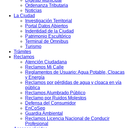
Digesto Municipal
Ordenanza Tributaria
Noticias
La Ciudad
Investigación Territorial
Portal Datos Abiertos
Indentidad de la Ciudad
Patrimonio Escultórico
Terminal de Ómnibus
Turismo
Trámites
Reclamos
Atención Ciudadana
Reclamos Mi Calle
Reglamentos de Usuario: Agua Potable, Cloacas
y Energía
Reclamos por pérdidas de agua y cloaca en vía
pública
Reclamos Alumbrado Público
Reclamo por Ruidos Molestos
Defensa del Consumidor
EnCoSep
Guardia Ambiental
Reclamos Licencia Nacional de Conducir
Profesional