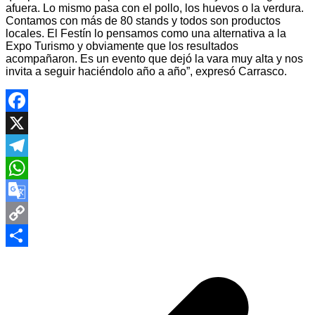
afuera. Lo mismo pasa con el pollo, los huevos o la verdura.
Contamos con más de 80 stands y todos son productos
locales. El Festín lo pensamos como una alternativa a la
Expo Turismo y obviamente que los resultados
acompañaron. Es un evento que dejó la vara muy alta y nos
invita a seguir haciéndolo año a año”, expresó Carrasco.
Facebook
X
Telegram
WhatsApp
Google
Translate
Copy
Navegación
Link
Compartir
de
entradas