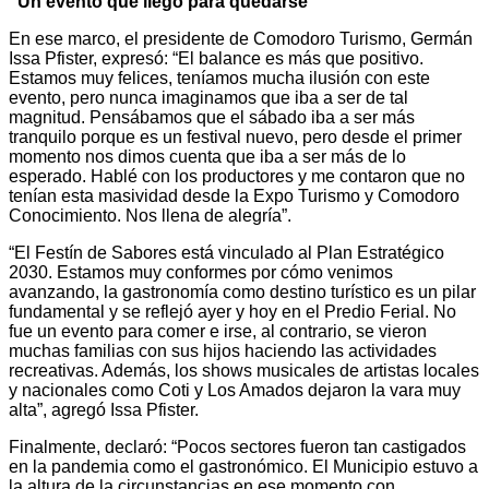
“Un evento que llegó para quedarse”
En ese marco, el presidente de Comodoro Turismo, Germán
Issa Pfister, expresó: “El balance es más que positivo.
Estamos muy felices, teníamos mucha ilusión con este
evento, pero nunca imaginamos que iba a ser de tal
magnitud. Pensábamos que el sábado iba a ser más
tranquilo porque es un festival nuevo, pero desde el primer
momento nos dimos cuenta que iba a ser más de lo
esperado. Hablé con los productores y me contaron que no
tenían esta masividad desde la Expo Turismo y Comodoro
Conocimiento. Nos llena de alegría”.
“El Festín de Sabores está vinculado al Plan Estratégico
2030. Estamos muy conformes por cómo venimos
avanzando, la gastronomía como destino turístico es un pilar
fundamental y se reflejó ayer y hoy en el Predio Ferial. No
fue un evento para comer e irse, al contrario, se vieron
muchas familias con sus hijos haciendo las actividades
recreativas. Además, los shows musicales de artistas locales
y nacionales como Coti y Los Amados dejaron la vara muy
alta”, agregó Issa Pfister.
Finalmente, declaró: “Pocos sectores fueron tan castigados
en la pandemia como el gastronómico. El Municipio estuvo a
la altura de la circunstancias en ese momento con