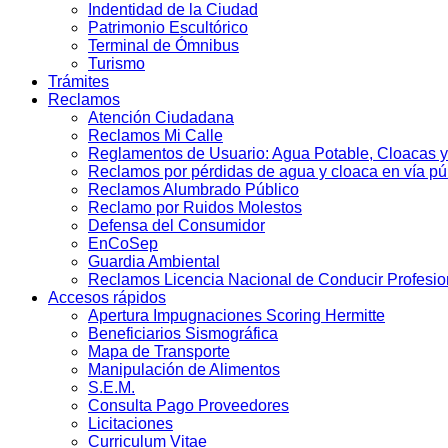
Indentidad de la Ciudad
Patrimonio Escultórico
Terminal de Ómnibus
Turismo
Trámites
Reclamos
Atención Ciudadana
Reclamos Mi Calle
Reglamentos de Usuario: Agua Potable, Cloacas y
Reclamos por pérdidas de agua y cloaca en vía pú
Reclamos Alumbrado Público
Reclamo por Ruidos Molestos
Defensa del Consumidor
EnCoSep
Guardia Ambiental
Reclamos Licencia Nacional de Conducir Profesio
Accesos rápidos
Apertura Impugnaciones Scoring Hermitte
Beneficiarios Sismográfica
Mapa de Transporte
Manipulación de Alimentos
S.E.M.
Consulta Pago Proveedores
Licitaciones
Curriculum Vitae