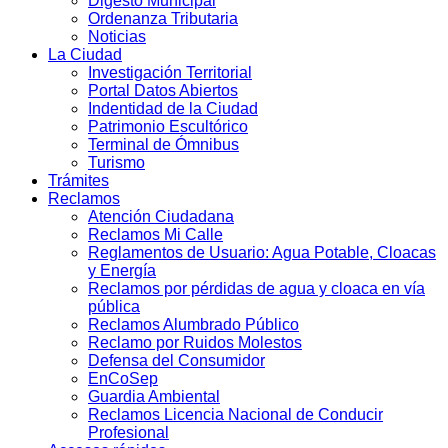
Digesto Municipal
Ordenanza Tributaria
Noticias
La Ciudad
Investigación Territorial
Portal Datos Abiertos
Indentidad de la Ciudad
Patrimonio Escultórico
Terminal de Ómnibus
Turismo
Trámites
Reclamos
Atención Ciudadana
Reclamos Mi Calle
Reglamentos de Usuario: Agua Potable, Cloacas
y Energía
Reclamos por pérdidas de agua y cloaca en vía
pública
Reclamos Alumbrado Público
Reclamo por Ruidos Molestos
Defensa del Consumidor
EnCoSep
Guardia Ambiental
Reclamos Licencia Nacional de Conducir
Profesional