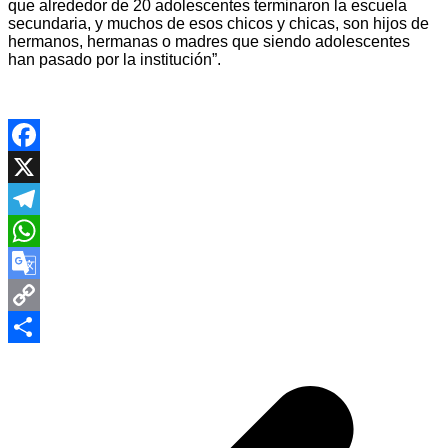
que alrededor de 20 adolescentes terminaron la escuela
secundaria, y muchos de esos chicos y chicas, son hijos de
hermanos, hermanas o madres que siendo adolescentes
han pasado por la institución”.
Facebook
X
Telegram
WhatsApp
Google
Translate
Copy
Navegación
Link
Compartir
de
entradas