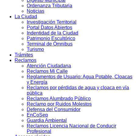
Digesto Municipal
Ordenanza Tributaria
Noticias
La Ciudad
Investigación Territorial
Portal Datos Abiertos
Indentidad de la Ciudad
Patrimonio Escultórico
Terminal de Ómnibus
Turismo
Trámites
Reclamos
Atención Ciudadana
Reclamos Mi Calle
Reglamentos de Usuario: Agua Potable, Cloacas
y Energía
Reclamos por pérdidas de agua y cloaca en vía
pública
Reclamos Alumbrado Público
Reclamo por Ruidos Molestos
Defensa del Consumidor
EnCoSep
Guardia Ambiental
Reclamos Licencia Nacional de Conducir
Profesional