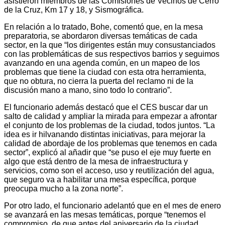
asistieron miembros de las Comisiones de Vecinos de Cerro
de la Cruz, Km 17 y 18, y Sismográfica.
En relación a lo tratado, Bohe, comentó que, en la mesa
preparatoria, se abordaron diversas temáticas de cada
sector, en la que “los dirigentes están muy consustanciados
con las problemáticas de sus respectivos barrios y seguimos
avanzando en una agenda común, en un mapeo de los
problemas que tiene la ciudad con esta otra herramienta,
que no obtura, no cierra la puerta del reclamo ni de la
discusión mano a mano, sino todo lo contrario”.
El funcionario además destacó que el CES buscar dar un
salto de calidad y ampliar la mirada para empezar a afrontar
el conjunto de los problemas de la ciudad, todos juntos. “La
idea es ir hilvanando distintas iniciativas, para mejorar la
calidad de abordaje de los problemas que tenemos en cada
sector”, explicó al añadir que “se puso el eje muy fuerte en
algo que está dentro de la mesa de infraestructura y
servicios, como son el acceso, uso y reutilización del agua,
que seguro va a habilitar una mesa específica, porque
preocupa mucho a la zona norte”.
Por otro lado, el funcionario adelantó que en el mes de enero
se avanzará en las mesas temáticas, porque “tenemos el
compromiso, de que antes del aniversario de la ciudad,