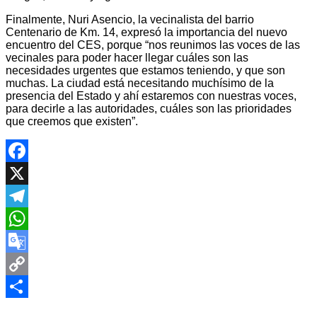
Finalmente, Nuri Asencio, la vecinalista del barrio
Centenario de Km. 14, expresó la importancia del nuevo
encuentro del CES, porque “nos reunimos las voces de las
vecinales para poder hacer llegar cuáles son las
necesidades urgentes que estamos teniendo, y que son
muchas. La ciudad está necesitando muchísimo de la
presencia del Estado y ahí estaremos con nuestras voces,
para decirle a las autoridades, cuáles son las prioridades
que creemos que existen”.
Facebook
X
Telegram
WhatsApp
Google
Translate
Copy
Navegación
Link
Compartir