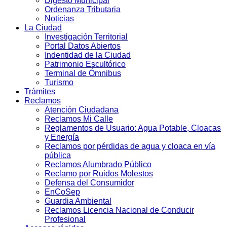
Digesto Municipal
Ordenanza Tributaria
Noticias
La Ciudad
Investigación Territorial
Portal Datos Abiertos
Indentidad de la Ciudad
Patrimonio Escultórico
Terminal de Ómnibus
Turismo
Trámites
Reclamos
Atención Ciudadana
Reclamos Mi Calle
Reglamentos de Usuario: Agua Potable, Cloacas
y Energía
Reclamos por pérdidas de agua y cloaca en vía
pública
Reclamos Alumbrado Público
Reclamo por Ruidos Molestos
Defensa del Consumidor
EnCoSep
Guardia Ambiental
Reclamos Licencia Nacional de Conducir
Profesional