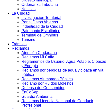
Digesto Municipal
Ordenanza Tributaria
Noticias
La Ciudad
Investigación Territorial
Portal Datos Abiertos
Indentidad de la Ciudad
Patrimonio Escultórico
Terminal de Ómnibus
Turismo
Trámites
Reclamos
Atención Ciudadana
Reclamos Mi Calle
Reglamentos de Usuario: Agua Potable, Cloacas
y Energía
Reclamos por pérdidas de agua y cloaca en vía
pública
Reclamos Alumbrado Público
Reclamo por Ruidos Molestos
Defensa del Consumidor
EnCoSep
Guardia Ambiental
Reclamos Licencia Nacional de Conducir
Profesional