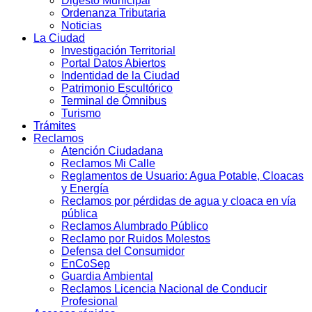
Digesto Municipal
Ordenanza Tributaria
Noticias
La Ciudad
Investigación Territorial
Portal Datos Abiertos
Indentidad de la Ciudad
Patrimonio Escultórico
Terminal de Ómnibus
Turismo
Trámites
Reclamos
Atención Ciudadana
Reclamos Mi Calle
Reglamentos de Usuario: Agua Potable, Cloacas
y Energía
Reclamos por pérdidas de agua y cloaca en vía
pública
Reclamos Alumbrado Público
Reclamo por Ruidos Molestos
Defensa del Consumidor
EnCoSep
Guardia Ambiental
Reclamos Licencia Nacional de Conducir
Profesional