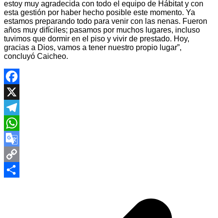
estoy muy agradecida con todo el equipo de Hábitat y con
esta gestión por haber hecho posible este momento. Ya
estamos preparando todo para venir con las nenas. Fueron
años muy difíciles; pasamos por muchos lugares, incluso
tuvimos que dormir en el piso y vivir de prestado. Hoy,
gracias a Dios, vamos a tener nuestro propio lugar”,
concluyó Caicheo.
Facebook
X
Telegram
WhatsApp
Google
Translate
Copy
Navegación
Link
Compartir
de
entradas